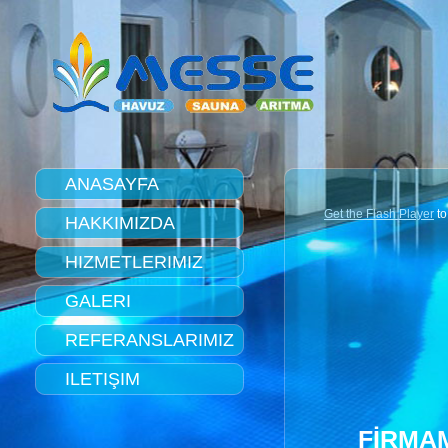
ANASAYFA
Get the Flash Player
to
HAKKIMIZDA
HIZMETLERIMIZ
GALERI
REFERANSLARIMIZ
ILETIŞIM
FİRMAM