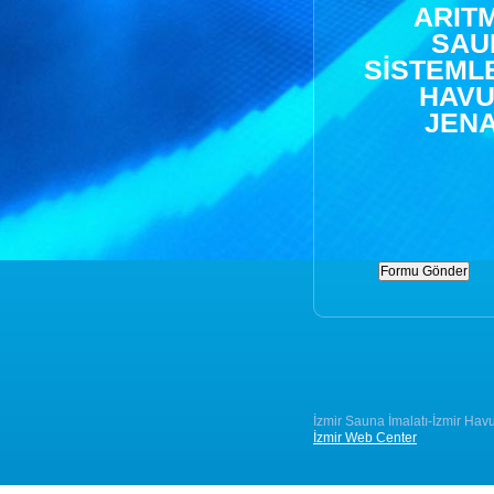
ARITM
SAU
SİSTEMLE
HAVU
JENA
İzmir Sauna İmalatı-İzmir Ha
İzmir Web Center